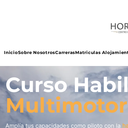
Inicio
Sobre Nosotros
Carreras
Matriculas Alojamien
Curso Habil
Multimotor
Amplía tus capacidades como piloto con la
ha