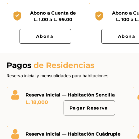
Abono a Cuenta de
Abono a Cu
L. 1.00 a L. 99.00
L. 100 a L
Abona
Abona
Pagos
de Residencias
Reserva inicial y mensualidades para habitaciones
Reserva Inicial — Habitación Sencilla
L. 18,000
Pagar Reserva
Reserva Inicial — Habitación Cuádruple