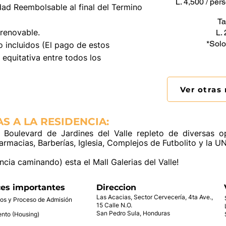
L. 4,500 / pe
ad Reembolsable al final del Termino
Ta
renovable.
L.
*Solo
o incluidos (El pago de estos
 equitativa entre todos los
Ver otras
S A LA RESIDENCIA:
 Boulevard de Jardines del Valle repleto de diversas 
rmacias, Barberías, Iglesia, Complejos de Futbolito y la 
cia caminando) esta el Mall Galerias del Valle!
ces importantes
Direccion
Las Acacias, Sector Cervecería, 4ta Ave.,
tos y Proceso de Admisión
15 Calle N.O.
San Pedro Sula, Honduras
ento (Housing)