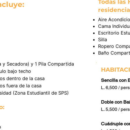
Todas las 
ncluye:
residencia
Aire Acondici
Cama Individua
Escritorio Estu
Silla
Ropero Compa
Baño Compart
 y Secadora) y 1 Pila Compartida
HABITACI
ulo bajo techo
os dentro de la casa
Sencilla con
os fuera de la casa
L. 6,500 / pe
sidad (Zona Estudiantil de SPS)
Doble con Ba
o:
L. 5,500 / pe
Cuádruple co
o